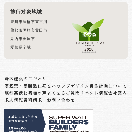
施行対象地域
豊川市
豊橋市
東三河
蒲郡市
岡崎市
豊田市
湖西市
田原市
愛知県全域
野本建築のこだわり
高気密・高断熱住宅とパッシブデザイン
資金計画について
施行実績
お客様の声
よくあるご質問
イベント情報
会社案内
求人情報
資料請求・お問い合わせ