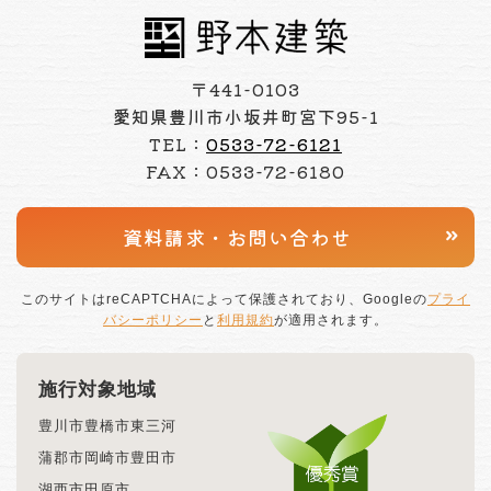
〒441-0103
愛知県豊川市小坂井町宮下95-1
TEL：
0533-72-6121
FAX：0533-72-6180
資料請求・
お問い合わせ
このサイトはreCAPTCHAによって保護されており、Googleの
プライ
バシーポリシー
と
利用規約
が適用されます。
施行対象地域
豊川市
豊橋市
東三河
蒲郡市
岡崎市
豊田市
湖西市
田原市