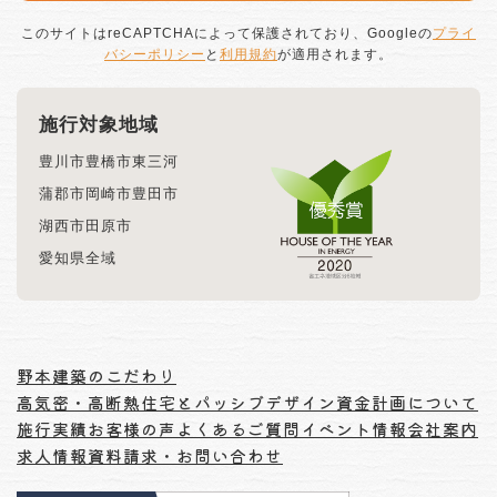
このサイトはreCAPTCHAによって保護されており、Googleの
プライ
バシーポリシー
と
利用規約
が適用されます。
施行対象地域
豊川市
豊橋市
東三河
蒲郡市
岡崎市
豊田市
湖西市
田原市
愛知県全域
野本建築のこだわり
高気密・高断熱住宅とパッシブデザイン
資金計画について
施行実績
お客様の声
よくあるご質問
イベント情報
会社案内
求人情報
資料請求・お問い合わせ