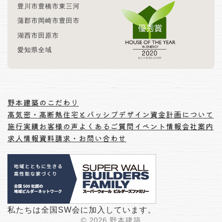
豊川市
豊橋市
東三河
蒲郡市
岡崎市
豊田市
湖西市
田原市
愛知県全域
野本建築のこだわり
高気密・高断熱住宅とパッシブデザイン
資金計画について
施行実績
お客様の声
よくあるご質問
イベント情報
会社案内
求人情報
資料請求・お問い合わせ
私たちは全国SW会に加入しています。
© 2026 野本建築