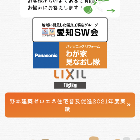
野本建築
ゼロエネ住宅普及促進
2021年度実
績