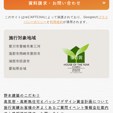
資料請求・
お問い合わせ
このサイトはreCAPTCHAによって保護されており、Googleの
プライ
バシーポリシー
と
利用規約
が適用されます。
施行対象地域
豊川市
豊橋市
東三河
蒲郡市
岡崎市
豊田市
湖西市
田原市
愛知県全域
野本建築のこだわり
高気密・高断熱住宅とパッシブデザイン
資金計画について
施行実績
お客様の声
よくあるご質問
イベント情報
会社案内